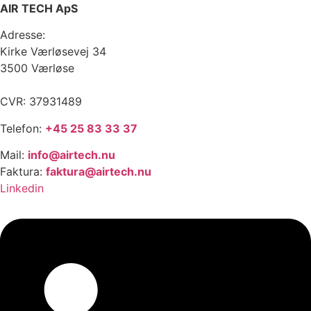
AIR TECH ApS
Adresse:
Kirke Værløsevej 34
3500 Værløse
CVR: 37931489
Telefon:
+45 25 83 33 37
Mail:
info@airtech.nu
Faktura:
faktura@airtech.nu
Linkedin