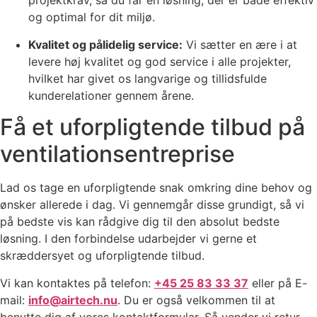
projektkrav, så du får en løsning, der er både effektiv
og optimal for dit miljø.
Kvalitet og pålidelig service:
Vi sætter en ære i at
levere høj kvalitet og god service i alle projekter,
hvilket har givet os langvarige og tillidsfulde
kunderelationer gennem årene.
Få et uforpligtende tilbud på
ventilations­entreprise
Lad os tage en uforpligtende snak omkring dine behov og
ønsker allerede i dag. Vi gennemgår disse grundigt, så vi
på bedste vis kan rådgive dig til den absolut bedste
løsning. I den forbindelse udarbejder vi gerne et
skræddersyet og uforpligtende tilbud.
Vi kan kontaktes på telefon:
+45 25 83 33 37
eller på E-
mail:
info@airtech.nu
. Du er også velkommen til at
benytte dig af vores kontaktformular. Så vender vi retur